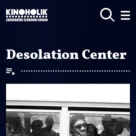
Preskoči
na
glavni
sadržaj
Desolation Center