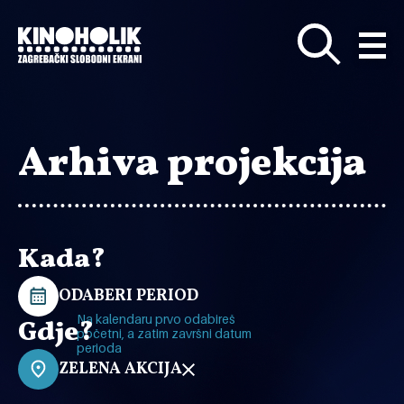
Preskoči
na
glavni
sadržaj
Arhiva projekcija
Kada?
ODABERI PERIOD
Na kalendaru prvo odabireš
Gdje?
početni, a zatim završni datum
perioda
ZELENA AKCIJA