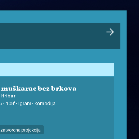
e muškarac bez brkova
 Hribar
 • 109' • igrani • komedija
zatvorena projekcija