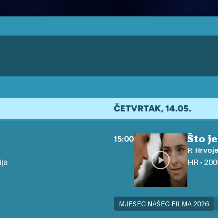
ČETVRTAK, 14.05.
Što j
15:00
R:
Hrvoje
ija
HR • 2005
MJESEC NAŠEG FILMA 2026