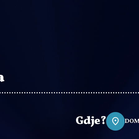
a
Gdje?
DOM