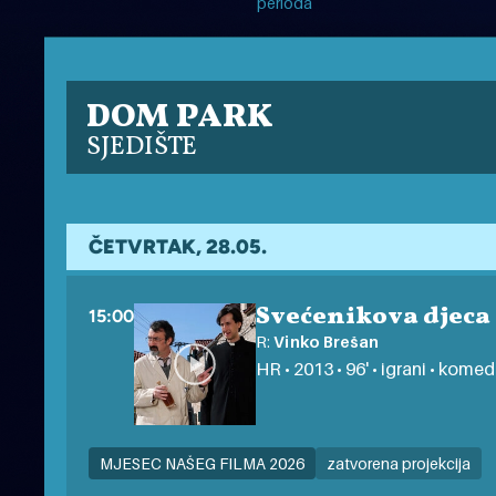
perioda
DOM PARK
SJEDIŠTE
ČETVRTAK, 28.05.
Svećenikova djeca
15:00
R:
Vinko Brešan
HR • 2013 • 96' • igrani • komed
MJESEC NAŠEG FILMA 2026
zatvorena projekcija