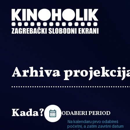
Preskoči
na
glavni
sadržaj
Arhiva projekcij
Kada?
ODABERI PERIOD
Na kalendaru prvo odabireš
početni, a zatim završni datum