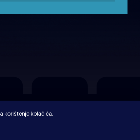
a korištenje kolačića.
© Kinoholik 2026. Kinoholik nije organizator programa.
Organizatori zadržavaju pravo izmjene programa.