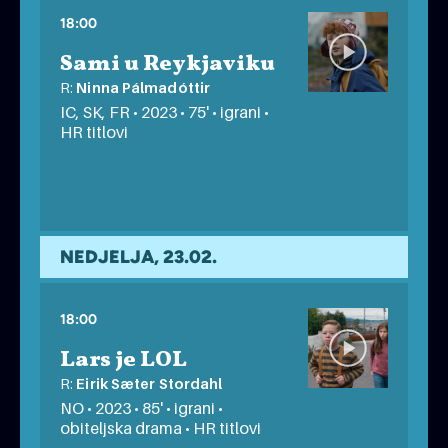
18:00
Sami u Reykjaviku
R:
Ninna Pálmadóttir
IC, SK, FR • 2023 • 75' • igrani •
HR titlovi
besplatno
NEDJELJA, 23.02.
18:00
Lars je LOL
R:
Eirik Sæter Stordahl
NO • 2023 • 85' • igrani •
obiteljska drama • HR titlovi