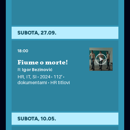
RENDEZ-VOUS AU CINEMA 2025.
besplatno
SUBOTA, 27.09.
18:00
Fiume o morte!
R:
Igor Bezinović
HR, IT, SI • 2024 • 112' •
dokumentarni • HR titlovi
besplatno uz rezervaciju
SUBOTA, 10.05.