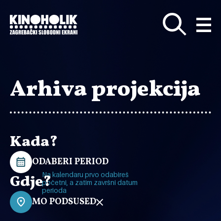
Preskoči
na
glavni
sadržaj
Arhiva projekcija
Kada?
ODABERI PERIOD
Na kalendaru prvo odabireš
Gdje?
početni, a zatim završni datum
perioda
MO PODSUSED