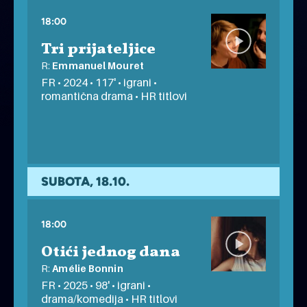
18:00
Tri prijateljice
R:
Emmanuel Mouret
FR • 2024 • 117' • igrani •
romantična drama • HR titlovi
RENDEZ-VOUS AU CINEMA 2025.
besplatno
SUBOTA, 18.10.
18:00
Otići jednog dana
R:
Amélie Bonnin
FR • 2025 • 98' • igrani •
drama/komedija • HR titlovi