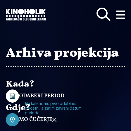
Preskoči
na
glavni
sadržaj
Arhiva projekcija
Kada?
ODABERI PERIOD
Na kalendaru prvo odabireš
Gdje?
početni, a zatim završni datum
perioda
MO ČUČERJE