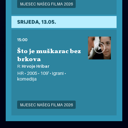
MJESEC NAŠEG FILMA 2026
zatvorena projekcija
SRIJEDA, 13.05.
15:00
Što je muškarac bez
brkova
R:
Hrvoje Hribar
HR • 2005 • 109' • igrani •
komedija
MJESEC NAŠEG FILMA 2026
zatvorena projekcija