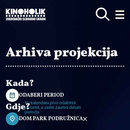
Preskoči
na
glavni
sadržaj
Arhiva projekcija
Kada?
ODABERI PERIOD
Na kalendaru prvo odabireš
Gdje?
početni, a zatim završni datum
perioda
DOM PARK PODRUŽNICA