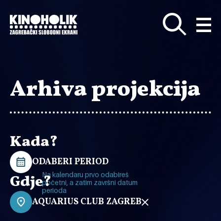
Preskoči
na
glavni
sadržaj
Arhiva projekcija
Kada?
ODABERI PERIOD
Na kalendaru prvo odabireš
Gdje?
početni, a zatim završni datum
perioda
AQUARIUS CLUB ZAGREB