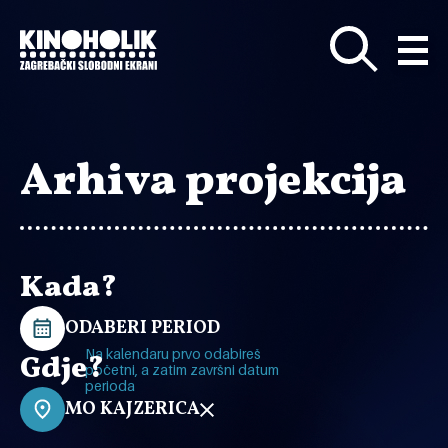
Preskoči
na
glavni
sadržaj
Arhiva projekcija
Kada?
ODABERI PERIOD
Na kalendaru prvo odabireš
Gdje?
početni, a zatim završni datum
perioda
MO KAJZERICA