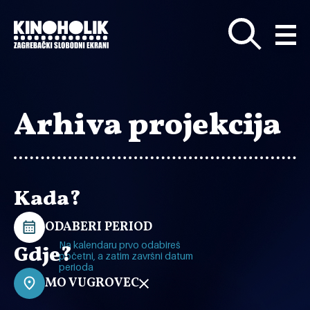
Preskoči
na
glavni
sadržaj
Arhiva projekcija
Kada?
ODABERI PERIOD
Na kalendaru prvo odabireš
Gdje?
početni, a zatim završni datum
perioda
MO VUGROVEC