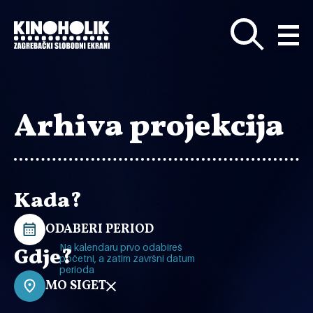
Preskoči
na
glavni
sadržaj
Arhiva projekcija
Kada?
ODABERI PERIOD
Na kalendaru prvo odabireš
Gdje?
početni, a zatim završni datum
perioda
MO SIGET