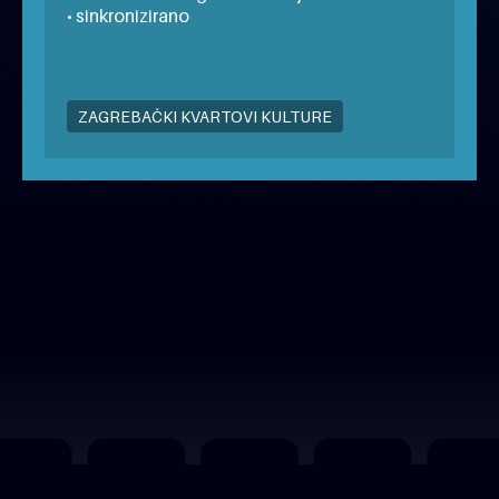
• sinkronizirano
ZAGREBAČKI KVARTOVI KULTURE
besplatno