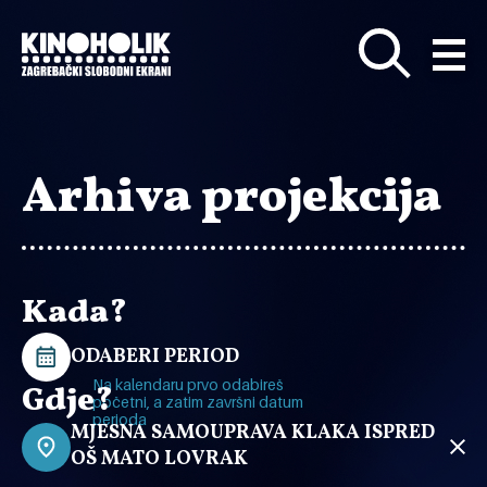
Preskoči
na
glavni
sadržaj
Arhiva projekcija
Kada?
ODABERI PERIOD
Na kalendaru prvo odabireš
Gdje?
početni, a zatim završni datum
perioda
MJESNA SAMOUPRAVA KLAKA ISPRED
OŠ MATO LOVRAK