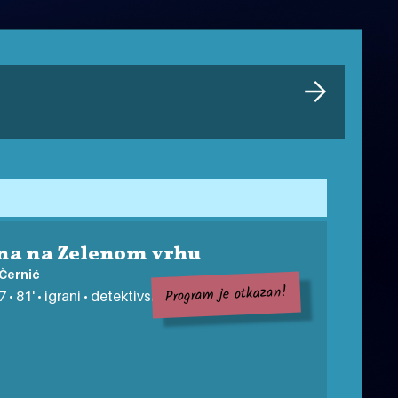
na na Zelenom vrhu
Černić
Program je otkazan!
 • 81' • igrani • detektivski