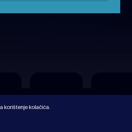
a korištenje kolačića.
© Kinoholik 2026. Kinoholik nije organizator programa.
Organizatori zadržavaju pravo izmjene programa.