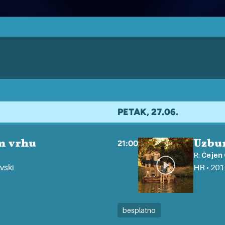
PETAK, 27.06.
m vrhu
Uzbu
21:00
R:
Čejen 
ivski
HR • 2017
besplatno