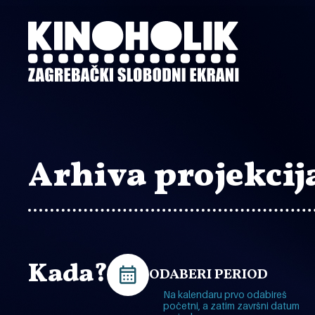
Preskoči
na
glavni
sadržaj
Arhiva projekcij
Kada?
ODABERI PERIOD
Na kalendaru prvo odabireš
početni, a zatim završni datum