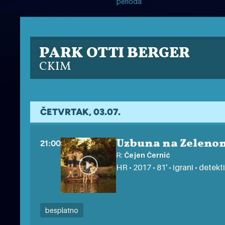
perioda
PARK OTTI BERGER
CKIM
ČETVRTAK, 03.07.
Uzbuna na Zeleno
21:00
R:
Čejen Černić
HR • 2017 • 81' • igrani • detekt
besplatno