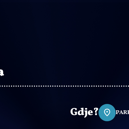
a
Gdje?
PAR